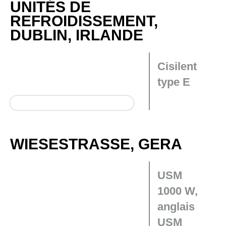
UNITÉS DE
REFROIDISSEMENT,
DUBLIN, IRLANDE
Cisilent
type E
WIESESTRASSE, GERA
USM
1000 W,
anglais
USM