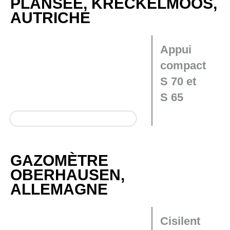
PLANSEE, KRECKELMOOS,
AUTRICHE
Appui
compact
S 70 et
S 65
GAZOMÈTRE
OBERHAUSEN,
ALLEMAGNE
Cisilent